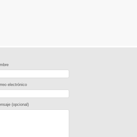
ombre
rreo electrónico
nsaje (opcional)