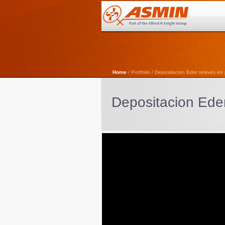
Home
/ Portfolio / Depositacion Eder relaves e
Depositacion Ede